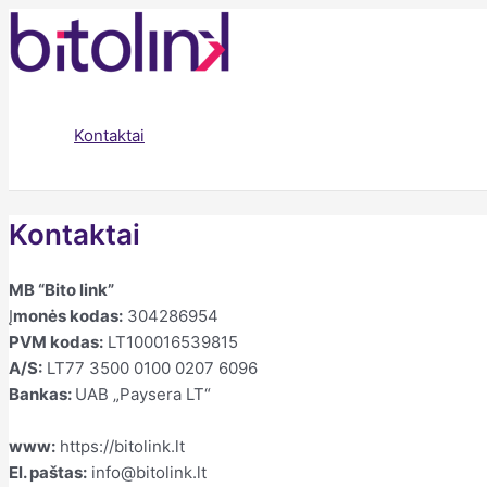
Skip
to
content
Kontaktai
Kontaktai
MB “Bito link”
Į
monės kodas:
304286954
PVM kodas:
LT100016539815
A/S:
LT77 3500 0100 0207 6096
Bankas:
UAB „Paysera LT“
www:
https://bitolink.lt
El. paštas:
info@bitolink.lt