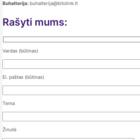
Buhalterija:
buhalterija@bitolink.lt
Rašyti mums:
Vardas (būtinas)
El. paštas (būtinas)
Tema
Žinutė